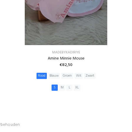
MADEBYKADIRIYE
Amine Minnie Mouse
€82,50
Rood
Blauw
Groen
Wit
Zwart
S
M
L
XL
IN WINKELWAGEN
orbehouden