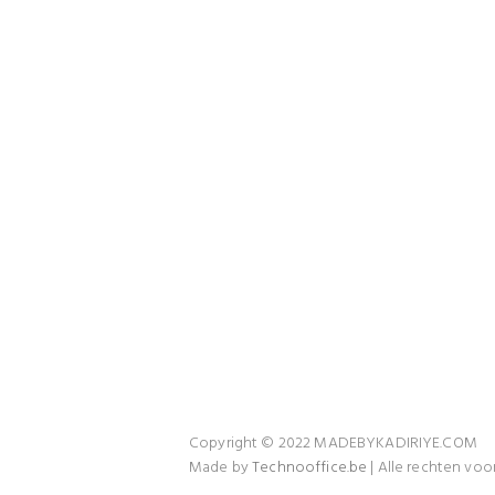
Wokiee
Copyright © 2022 MADEBYKADIRIYE.COM
Made by
Technooffice.be
| Alle rechten vo