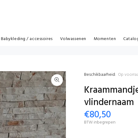
Babykleding / accessoires
Volwassenen
Momenten
Catalo
Beschikbaarheid:
Op voorra
Kraammandje
vlindernaam
€80,50
BTW inbegrepen